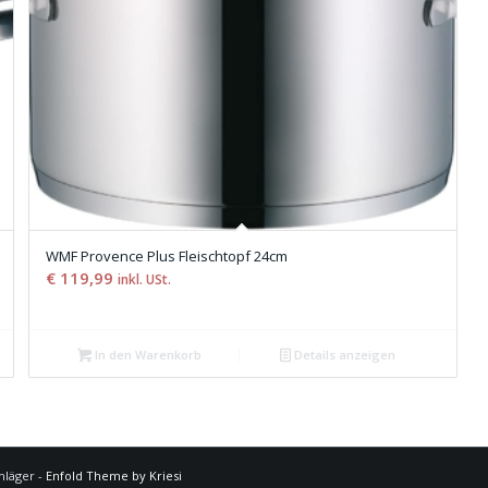
WMF Provence Plus Fleischtopf 24cm
€
119,99
inkl. USt.
In den Warenkorb
Details anzeigen
hläger -
Enfold Theme by Kriesi