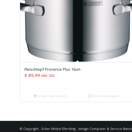
Fleischtopf Provence Plus 16cm
€
89,99
inkl. USt.
In den Warenkorb
Details anzeigen
© Copyright - Ecker Möbel Eferding - design Computer & Service Natsc